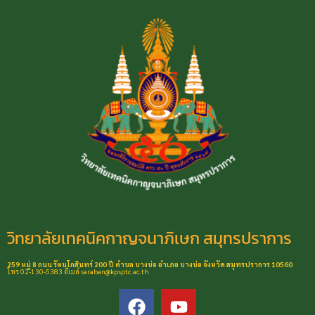
วิทยาลัยเทคนิคกาญจนาภิเษก สมุทรปราการ
259 หมู่ 8 ถนน รัตนโกสินทร์ 200 ปี ตำบล บางบ่อ อำเภอ บางบ่อ จังหวัด สมุทรปราการ 10560
โทร 02-130-5383 อีเมล์ saraban@kpsptc.ac.th