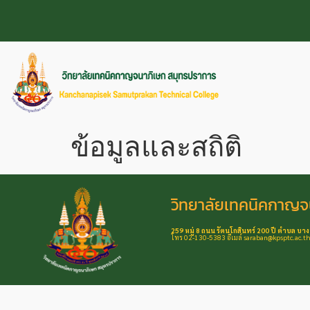
ข้อมูลและสถิติ
วิทยาลัยเทคนิคกาญจ
259 หมู่ 8 ถนน รัตนโกสินทร์ 200 ปี ตำบล บา
โทร 02-130-5383 อีเมล์ saraban@kpsptc.ac.t