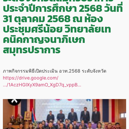
ประจำปีการศึกษา 2568 วันที่
31 ตุลาคม 2568 ณ ห้อง
ประชุมศรีน้อย วิทยาลัยเท
คนิคกาญจนาภิเษก
สมุทรปราการ
ภาพกิจกรรมพิธีเปิดประเมิน อวท.2568 ระดับจังหวัด
https://drive.google.com/
…/1AczHGIXyX9amO_XgD7q_vppB…