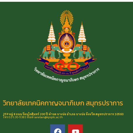
วิทยาลัยเทคนิคกาญจนาภิเษก สมุทรปราการ
259 หมู่ 8 ถนน รัตนโกสินทร์ 200 ปี ตำบล บางบ่อ อำเภอ บางบ่อ จังหวัด สมุทรปราการ 10560
โทร 02-130-5383 อีเมล์ saraban@kpsptc.ac.th