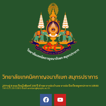
วิทยาลัยเทคนิคกาญจนาภิเษก สมุทรปราการ
259 หมู่ 8 ถนน รัตนโกสินทร์ 200 ปี ตำบล บางบ่อ อำเภอ บางบ่อ จังหวัด สมุทรปราการ 10560
โทร 02-130-5383 อีเมล์ saraban@kpsptc.ac.th