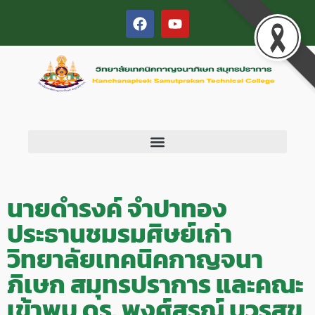
นายดำรงค์ จำปาทอง
ประธานชมรมศิษย์เก่า
วิทยาลัยเทคนิคกาญจนา
ภิเษก สมุทรปราการ และคณะ
เข้าพบ ดร. พงศ์สรณ์ บวรสุข