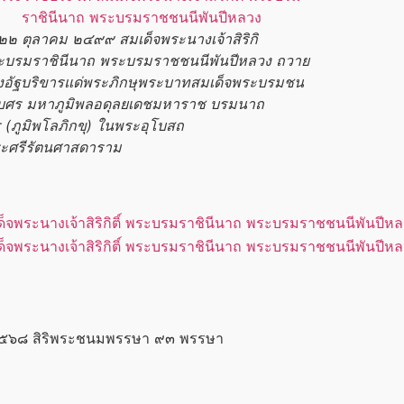
ี่ ๒๒ ตุลาคม ๒๔๙๙
สมเด็จพระนางเจ้าสิริกิ
ะบรมราชินี
นาถ
พระบรมราชชนนีพันปีหลวง
ถวาย
องอัฐบริขารแด่พระภิกษุ
พระบาทสมเด็จ
พระบรมชน
เบศร
มหาภูมิพลอดุลยเดชมหาราช
บรมนาถ
ร
(ภูมิพโลภิกขุ) ในพระอุโบสถ
ระศรีรัตนศาสดาราม
าช ๒๕๖๘ สิริพระชนมพรรษา ๙๓ พรรษา