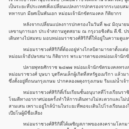
เป็นระยะที่ประเทศเพิ่งเปลี่ยนแปลงการปกครองจากระบอบสม
ทหารบก มียศเป็นพันเอก หม่อมเจ้านักขัตรมงคล กิติยากร
หลังจากเปลี่ยนแปลงการปกครองในวันที่ ๒๔ มิถุนายน พ
เลขานุการเอก ประจำสถานทูตสยาม ณ กรุงวอชิงตัน ดี.ซี. ประ
เดินทางไปสมทบ มอบหม่อมราชวงศ์สิริกิติ์ให้อยู่ในความดูแ
หม่อมราชวงศ์สิริกิติ์ต้องอยู่ห่างไกลบิดามารดาตั้งแต่อ
หม่อมเจ้าอัปษรสมาน กิติยากร พระมารดาของหม่อมเจ้านักข
ปลายพุทธศักราช ๒๔๗๗ หม่อมเจ้านักขัตรมงคลทรงลาออก
หม่อมราชวงศ์ บุษบา บุตรีคนเล็กผู้เกิดที่สหรัฐอเมริกา แล้วม
ซึ่งตั้งอยู่ที่ถนนกรุงเกษม ปากคลองผดุงกรุงเกษม ริมแม่น้ำเจ
หม่อมราชวงศ์สิริกิติ์เริ่มเรียนชั้นอนุบาลที่โรงเรียน
โจมตีทางอากาศบ่อยครั้งทำให้การเดินทางไม่สะดวกและไม่ปล
สามเสน เพราะอยู่ใกล้บ้านในระยะที่พอจะเดินไปโรงเรียนเองได้ 
เปียโนผู้มีชื่อเสียง
หม่อมราชวงศ์สิริกิติ์ได้เผชิญสภาพของสงครามโลกมาเช่นเดี