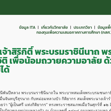
ข้อมูล ITA
เกี่ยวกับวิทยาลัย
ประเภทวิชา
ข้อมูลพ
กองทุนเพื่อความเสมอภาคทางการศึกษา (กสศ.
จ้าสิริกิติ์ พระบรมราชินีนาถ 
ติ เพื่อน้อมถวายความอาลัย ด
ได้
ีพันปีหลวง
พระบรมราชินี
นาถใน
พระบาทสมเด็จ
พระบรมชนกาธ
่นจันทบุรีสุรนาถ กับหม่อมหลวงบัว กิติยากร สมเด็จพระนางเจ้
มายว่า “ผู้เป็นศรี แห่งกิติยากร” ทรงพระราชสมภพเมื่อวันศุกร์ที่
ผู้เป็นบิดาของหม่อมหลวงบัว ณ บ้านเลขที่ ๑๘๐๘ ถนนพระรามหก 