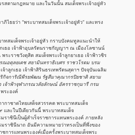
นสมรสตามกฎหมาย และในวันนั้น สมเด็จ
พระเจ้าอยู่หัว
ภิไธยว่า “
พระบาทสมเด็จ
พระเจ้าอยู่หัว
” และทรง
าทสมเด็จ
พระเจ้าอยู่หัว
กราบบังคมทูลแนะนำให้
ูกเธอ เจ้าฟ้าอุบลรัตนราชกัญญาฯ ณ เมืองโลซานน์
น พระราชวังดุสิต
สมเด็จพระเจ้าลูกยาเธอ
เจ้าฟ้าวชิร
มบูรณอดุลยเดช
สยามินทราธิเบศร ราชวโรดม
บรม
เจ้าลูกเธอ เจ้าฟ้าสิรินธรเทพรัตนสุดาฯ ปัจจุบันเฉลิม
ิริกิจการิณีพีรยพัฒน
รัฐสีมาคุณากรปิยชาติ
สยาม
ธอ
เจ้าฟ้าจุฬาภรณวลัยลักษณ์
อัครราชกุมารี
กรม
 พระองค์
สภากาชาดไทยเสด็จสวรรคต
พระบาทสมเด็จ
 และในปีเดียวกันนี้
พระบาทสมเด็จ
มราชินี
เป็นผู้สำเร็จราชการแทนพระองค์ ภายหลัง
มราชินี
นาถ อันมีความหมายว่าทรงเป็นที่พึ่งของ
าชการแทนพระองค์เมื่อครั้ง
พระบาทสมเด็จ
พระ