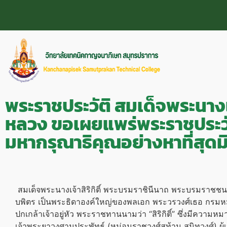
พระราชประวัติ สมเด็จพระนางเ
หลวง ขอเผยแพร่พระราชประวั
มหากรุณาธิคุณอย่างหาที่สุดมิ
สมเด็จพระนางเจ้าสิริกิติ์
พระบรมราชินี
นาถ
พระบรมราชชนน
บพิตร
เป็นพระธิดาองค์ใหญ่ของพลเอก พระวรวงศ์เธอ กรมหมื
ปกเกล้าเจ้าอยู่หัว พระราชทานนามว่า “สิริกิติ์” ซึ่งมีความห
เจ้าพระยาวงศานุประพัทธ์ (หม่อมราชวงศ์สท้าน สนิทวงศ์) 