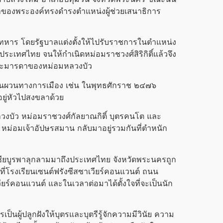
าของพระองค์ทรงดำรงตำแหน่งผู้ช่วยเสนาธิการ
ร โดยรัฐบาลแต่งตั้งให้ไปรับราชการในตำแหน่ง
ระเทศไทย จนให้กำเนิดหม่อมราชวงศ์สิริกิติ์แล้วจึง
ดาและมารดาของหม่อมหลวงบัว
ผันผวนทางการเมือง เช่น ในพุทธศักราช ๒๔๗๖
อยู่หัวไปสงขลาด้วย
ว หม่อมราชวงศ์กัลยาณกิติ์ บุตรคนโต และ
าก หม่อมเจ้าอัปษรสมาน กลับมาอยู่รวมกันที่ตำหนัก
ชียบูรพาลุกลามมาถึงประเทศไทย จังหวัดพระนครถูก
่โรงเรียนเซนต์ฟรังซีสซาเวียร์คอนแวนต์ ถนน
วียร์คอนแวนต์ และในเวลาต่อมาได้ตั้งใจที่จะเป็นนัก
ู้ปลูกฝังให้บุตรและบุตรีรู้จักความมีวินัย ความ