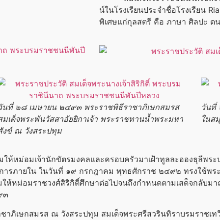
น์ในโรงเรียนประจำชื่อโรงเรียน Rian
พิเศษแก่กุลสตรี คือ ภาษา ศิลปะ ด
วันที่ ๒๘ เมษายน ๒๔๙๓ พระราชพิธีราชาภิเษกสมรส
วันท
สมเด็จพระพันวัสสาอัยยิกาเจ้า พระราชทานน้ำพระมหา
ในสม
สังข์ ณ วังสระปทุม
ม่อมเจ้านักขัตรมงคลและครอบครัวมาเฝ้าทูลละอองธุลีพระบา
นเป็นการภายใน ในวันที่ ๑๙ กรกฎาคม พุทธศักราช ๒๔๙๒ ทรงใช้พร
ให้หม่อมราชวงศ์สิริกิติ์ศึกษาต่อไปจนถึงกำหนดตามเสด็จกลับ
๔๙๓
ิเษกสมรส ณ วังสระปทุม สมเด็จพระศรีสวรินทิราบรมราชเทวี พ