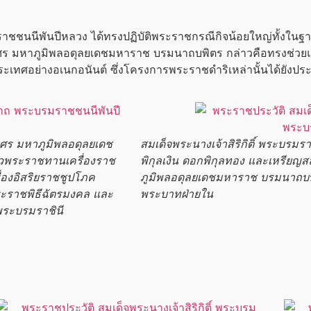
าชชนนีพันปีหลวง
ได้ทรงปฏิบัติพระราชกรณีกิจน้อยใหญ่ทั้งในฐา
ศร
มหาภูมิพลอดุลยเดชมหาราช
บรมนาถบพิตร
กล่าวคือทรงช่วยแ
ประเทศอย่างอเนกอนันต์ ซึ่งโครงการพระราชดำริเหล่านั้นได้ยัง
ศร
มหาภูมิพลอดุลยเดช
สมเด็จพระนางเจ้าสิริกิติ์
พระบรมราช
้วพระราชทานเครื่องราช
พิกุลเงิน ดอกพิกุลทอง และเหรียญส
องอิสริยราชชูปโภค
ภูมิพลอดุลยเดชมหาราช
บรมนาถบพ
ราชพิธีฉัตรมงคล และ
พระบาทฝ่ายใน
พระบรมราชินี