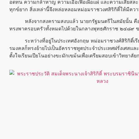
อดทน ความกล้าหาญ ความเอื้อเฟื้อเผื่อแผ่ และความเสียส
ทุกข์ยาก สิ่งเหล่านี้จึงหล่อหลอมหม่อมราชวงศสิริกิติ์ให้มีค
หลังจากสงครามสงบแล้ว นายกรัฐมนตรีในสมัยนั้น คือนายคว
ทรงพาครอบครัวทั้งหมดไปด้วยในกลางพุทธศักราช ๒๔๘๙ ขณะนั้
ระหว่างที่อยู่ในประเทศอังกฤษ หม่อมราชวงศ์สิริกิติ์เรีย
รมงคลก็ทรงย้ายไปเป็นอัครราชทูตประจำประเทศฝรั่งเศสและเดน
ตั้งใจเรียนเปียโนอย่างขะมักเขม้นเพื่อเตรียมสอบเข้าวิทยาลัยก