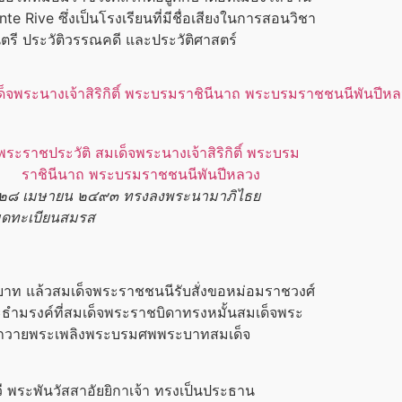
te Rive ซึ่งเป็นโรงเรียนที่มีชื่อเสียงในการสอนวิชา
นตรี ประวัติวรรณคดี และประวัติศาสตร์
ี่ ๒๘ เมษายน ๒๔๙๓ ทรงลงพระนามาภิไธย
ุดทะเบียนสมรส
ท แล้วสมเด็จพระราชชนนีรับสั่งขอหม่อมราชวงศ์
ะธำมรงค์ที่สมเด็จพระราชบิดาทรงหมั้นสมเด็จพระ
มาถวายพระเพลิงพระบรมศพ
พระบาทสมเด็จ
ระพันวัสสาอัยยิกาเจ้า ทรงเป็นประธาน