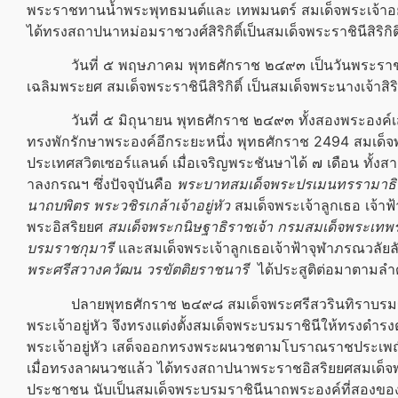
พระราชทานน้ำพระพุทธมนต์และ เทพมนตร์ สมเด็จ
พระเจ้าอย
ได้ทรงสถาปนาหม่อมราชวงศ์สิริกิติ์เป็นสมเด็จพระราชินีสิริกิต
วันที่ ๕ พฤษภาคม พุทธศักราช ๒๔๙๓ เป็นวันพระราชพิ
เฉลิมพระยศ สมเด็จพระราชินีสิริกิติ์ เป็น
สมเด็จพระนางเจ้าสิริก
วันที่ ๕ มิถุนายน พุทธศักราช ๒๔๙๓ ทั้งสองพระองค์เสด
ทรงพักรักษาพระองค์อีกระยะหนึ่ง พุทธศักราช 2494
สมเด็จพ
ประเทศสวิตเซอร์แลนด์ เมื่อเจริญพระชันษาได้ ๗ เดือน ทั้งส
าลงกรณ
ฯ ซึ่งปัจจุบันคือ
พระบาทสมเด็จ
พระปรเมนทรรามาธิ
นาถบพิตร
พระวชิรเกล้าเจ้าอยู่หัว
สมเด็จพระเจ้าลูกเธอ เจ้าฟ้
พระอิสริยยศ
สมเด็จพระกนิษฐาธิราชเจ้า
กรมสมเด็จพระเทพร
บรมราชกุมารี
และสมเด็จพระเจ้าลูกเธอ
เจ้าฟ้าจุฬาภรณวลัยล
พระศรีสวางควัฒน
วรขัตติยราชนารี
ได้ประสูติต่อมาตามลำ
ปลายพุทธศักราช ๒๔๙๘ สมเด็จพระศรีสวรินทิราบรมราชเ
พระเจ้าอยู่หัว
จึงทรงแต่งตั้งสมเด็จ
พระบรมราชินี
ให้ทรงดำรงต
พระเจ้าอยู่หัว
เสด็จออกทรงพระผนวชตามโบราณราชประเพณี จ
เมื่อทรงลาผนวชแล้ว ได้ทรงสถาปนาพระราชอิสริยยศสมเด็จ
ประชาชน นับเป็นสมเด็จ
พระบรมราชินี
นาถพระองค์ที่สองของ