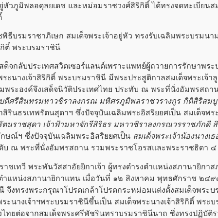
ู่หัว
ภูมิพลอดุลยเดช และหม่อมราชวงศ์สิริกิติ์ ได้ทรงจดทะเบีย
ิ์
ธีบรมราชาภิเษก สมเด็จ
พระเจ้าอยู่หัว
ทรงรับเฉลิมพระบรมนามา
ิติ์
พระบรมราชินี
็จกลับประเทศสวิตเซอร์แลนด์เพราะแพทย์ผู้ถวายการรักษา
พระบ
ระนางเจ้าสิริกิติ์
พระบรมราชินี
มีพระประสูติกาลสมเด็จพระเจ้าล
ามพระองค์จึงเสด็จนิวัติประเทศไทย ประทับ ณ พระที่นั่งอัมพรสถา
บดี
ศรีสินทรมหาวชิราลงกรณ
มหิศรภูมิพลราชวรางกูร
กิติสิริส
าสิรินธรเทพรัตนสุดาฯ ซึ่งปัจจุบันเฉลิมพระอิสริยยศเป็น สมเด็จพระ
ัตนราชสุดา
เจ้าฟ้ามหาจักรีสิริธร
มหาวชิราลงกรณวรราชภักดี
ส
ักษณ์
ฯ ซึ่งปัจจุบันเฉลิมพระอิสริยยศเป็น
สมเด็จพระเจ้าน้องนางเ
ดับ ณ พระที่นั่งอัมพรสถาน รวมพระราชโอรสและพระราชธิดา ๔
ทวี พระพันวัสสาอัยยิกาเจ้า ผู้ทรงดำรงตำแหน่งสภานายิกา
ำแหน่งสภานายิกาแทน เมื่อวันที่ ๑๒ สิงหาคม พุทธศักราช ๒๔๙๙
ึงทรงพระกรุณาโปรดเกล้าโปรดกระหม่อมแต่งตั้งสมเด็จ
พระบร
พระนางเจ้าฯ
พระบรมราชินี
ขึ้นเป็น
สมเด็จพระนางเจ้าสิริกิติ์
พระบร
ไทยต่อจากสมเด็จพระศรีพัชรินทราบรมราชินีนาถ ซึ่งทรงปฏิบัติร