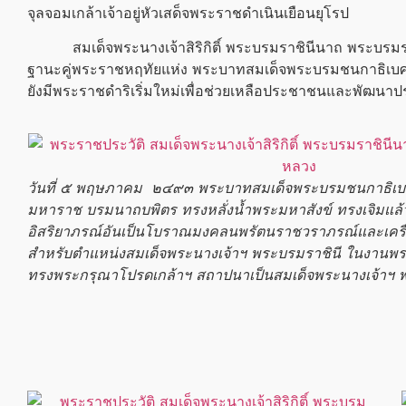
จุลจอมเกล้าเจ้าอยู่หัว
เสด็จพระราชดำเนินเยือนยุโรป
สมเด็จพระนางเจ้าสิริกิติ์
พระบรมราชินี
นาถ
พระบรมร
ฐานะคู่พระราชหฤทัยแห่ง
พระบาทสมเด็จ
พระบรมชนกาธิเบ
ยังมีพระราชดำริเริ่มใหม่เพื่อช่วยเหลือประชาชนและพัฒนา
วันที่ ๕ พฤษภาคม ๒๔๙๓
พระบาทสมเด็จ
พระบรมชนกาธิเบ
มหาราช
บรมนาถบพิตร
ทรงหลั่งน้ำพระมหาสังข์ ทรงเจิมแล
อิสริยาภรณ์อันเป็นโบราณมงคลนพรัตนราชวราภรณ์และเครื่
สำหรับตำแหน่งสมเด็จพระนางเจ้าฯ
พระบรมราชินี
ในงานพระ
ทรงพระกรุณาโปรดเกล้าฯ สถาปนาเป็นสมเด็จพระนางเจ้าฯ