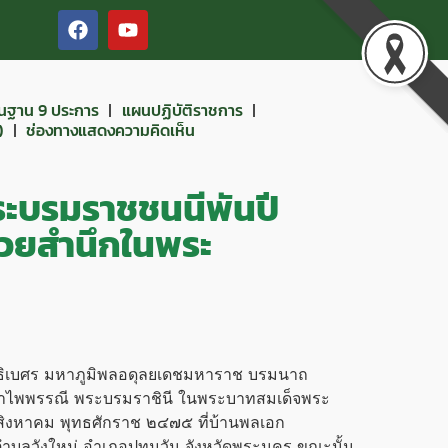
ื้นฐาน 9 ประการ
แผนปฏิบัติราชการ
)
ช่องทางแสดงความคิดเห็น
พระบรมราชชนนีพันปี
้วยสำนึกในพระ
ิเบศร
มหาภูมิพลอดุลยเดชมหาราช
บรมนาถ
ารำไพพรรณี
พระบรมราชินี
ใน
พระบาทสมเด็จ
พระ
 ๑๒ สิงหาคม พุทธศักราช ๒๔๗๕ ที่บ้านพลเอก
ตำบลวังใหม่ อำเภอปทุมวัน จังหวัดพระนคร ขณะนั้น