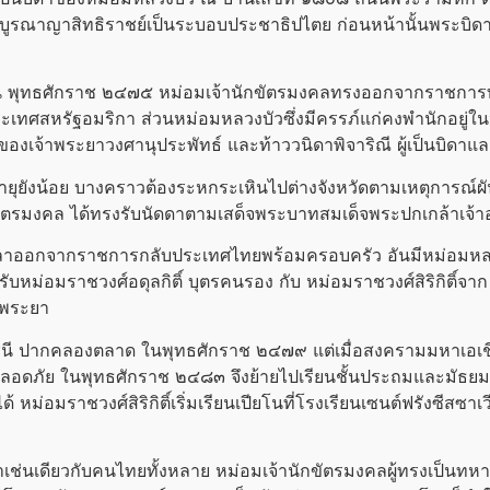
บูรณาญาสิทธิราชย์เป็นระบอบประชาธิปไตย ก่อนหน้านั้นพระบิด
ุทธศักราช ๒๔๗๕ หม่อมเจ้านักขัตรมงคลทรงออกจากราชการทหา
เทศสหรัฐอมริกา ส่วนหม่อมหลวงบัวซึ่งมีครรภ์แก่คงพำนักอยู่ในป
ลของเจ้าพระยาวงศานุประพัทธ์ และท้าววนิดาพิจาริณี ผู้เป็นบิ
ายุยังน้อย บางคราวต้องระหกระเหินไปต่างจังหวัดตามเหตุการณ์
ัตรมงคล ได้ทรงรับนัดดาตามเสด็จ
พระบาทสมเด็จ
พระปกเกล้าเจ้า
จากราชการกลับประเทศไทยพร้อมครอบครัว อันมีหม่อมหลวงบั
ารับหม่อมราชวงศ์อดุลกิติ์ บุตรคนรอง กับ หม่อมราชวงศ์สิริกิติ์จ
้าพระยา
ราชินี ปากคลองตลาด ในพุทธศักราช ๒๔๗๙ แต่เมื่อสงครามมหาเอเ
อดภัย ในพุทธศักราช ๒๔๘๓ จึงย้ายไปเรียนชั้นประถมและมัธยมที
หม่อมราชวงศ์สิริกิติ์เริ่มเรียนเปียโนที่โรงเรียนเซนต์ฟรังซีสซาเ
ยวกับคนไทยทั้งหลาย หม่อมเจ้านักขัตรมงคลผู้ทรงเป็นทหารเป็นผ