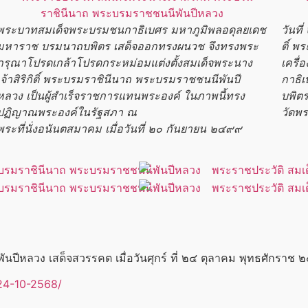
พระบาทสมเด็จ
พระบรมชนกาธิเบศร
มหาภูมิพลอดุลยเดช
วันท
มหาราช
บรมนาถบพิตร
เสด็จออกทรงผนวช จึงทรงพระ
ติ์
พร
กรุณาโปรดเกล้าโปรดกระหม่อมแต่งตั้ง
สมเด็จพระนาง
เครื่
เจ้าสิริกิติ์
พระบรมราชินี
นาถ
พระบรมราชชนนีพันปี
กาธิ
หลวง
เป็นผู้สำเร็จราชการแทนพระองค์ ในภาพนี้ทรง
บพิต
ปฏิญาณพระองค์ในรัฐสภา ณ
วัดพ
พระที่นั่งอนันตสมาคม เมื่อวันที่ ๒๐ กันยายน ๒๔๙๙
ันปีหลวง
เสด็จสวรรคต เมื่อวันศุกร์ ที่ ๒๔ ตุลาคม พุทธศักร
24-10-2568/