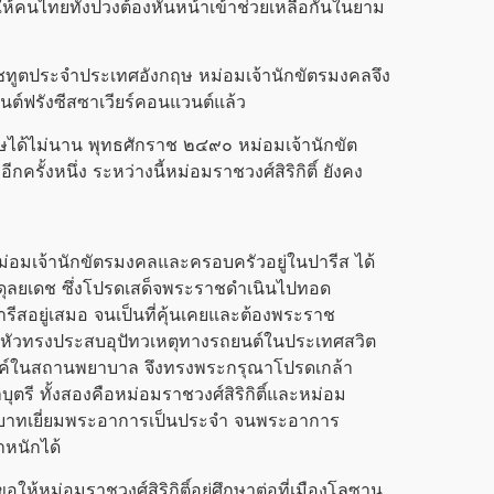
้คนไทยทั้งปวงต้องหันหน้าเข้าช่วยเหลือกันในยาม
ชทูตประจำประเทศอังกฤษ หม่อมเจ้านักขัตรมงคลจึง
นต์ฟรังซีสซาเวียร์คอนแวนต์แล้ว
ฤษได้ไม่นาน พุทธศักราช ๒๔๙๐ หม่อมเจ้านักขัต
งหนึ่ง ระหว่างนี้หม่อมราชวงศ์สิริกิติ์ ยังคง
จ้านักขัตรมงคลและครอบครัวอยู่ในปารีส ได้
ดุลยเดช ซึ่งโปรดเสด็จพระราชดำเนินไปทอด
สอยู่เสมอ จนเป็นที่คุ้นเคยและต้องพระราช
่หัว
ทรงประสบอุปัทวเหตุทางรถยนต์ในประเทศสวิต
องค์ในสถานพยาบาล จึงทรงพระกรุณาโปรดเกล้า
รี ทั้งสองคือหม่อมราชวงศ์สิริกิติ์และหม่อม
ะบาทเยี่ยมพระอาการเป็นประจำ จนพระอาการ
หนักได้
หม่อมราชวงศ์สิริกิติ์อยู่ศึกษาต่อที่เมืองโลซาน