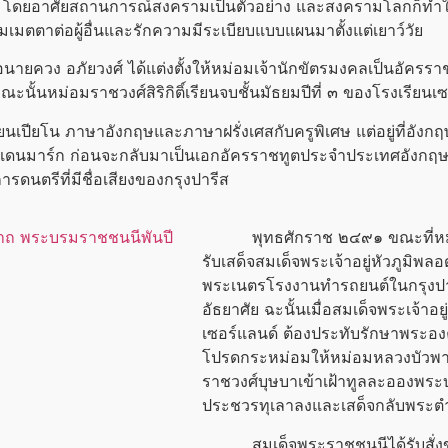
ละ โดยอาศัยสถานการณ์สงครามเป็นตัวอย่าง และสงครามโลกก็ทำให
วามเมตตาต่อผู้อื่นและรักความมีระเบียบแบบแผนมาตั้งแต่เยาว์วัย
ง อภัยวงศ์ ได้แต่งตั้งให้หม่อมเจ้านักขัตรมงคลเป็นอัครรา
นหม่อมราชวงศ์สิริกิติ์เรียนจบชั้นมัธยมปีที่ ๓ ของโรงเรียนเซ
นเปียโน ภาษาอังกฤษและภาษาฝรั่งเศสกับครูพิเศษ แต่อยู่ที่อังก
มาร์ก ก่อนจะกลับมาเป็นเอกอัครราชทูตประจำประเทศอังกฤษอีกครั้
ารดนตรีที่มีชื่อเสียงของกรุงปารีส
พุทธศักราช ๒๔๙๑ ขณะที่หม่อมเ
รับเสด็จสมเด็จ
พระเจ้าอยู่หัว
ภูมิพลอ
พระเนตรโรงงานทำรถยนต์ในกรุงปารี
อัธยาศัย ฉะนั้นเมื่อสมเด็จ
พระเจ้าอยู
เซอร์แลนด์ ต้องประทับรักษาพระ
โปรดกระหม่อมให้หม่อมหลวงบัวพาบุต
ราชวงศ์บุษบาเข้าเฝ้าทูลละอองพร
ประชวรทุเลาลงและเสด็จกลับพระตำ
สมเด็จพระราชชนนีได้รับสั่งขอให้