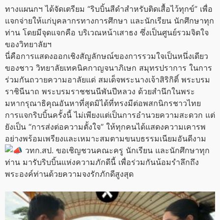
ทางแผนกฯ ได้จัดเตรียม “ริบบิ้นสีดำสำหรับติดเสื้อไว้ทุกข์” เพื่อ
แจกจ่ายให้แก่บุคลากรทางการศึกษา และนักเรียน นักศึกษาทุก
ท่าน โดยมีจุดแจกคือ บริเวณหน้าเสาธง ซึ่งเป็นศูนย์รวมจิตใจ
ของวิทยาลัยฯ
นี่คือการแสดงออกเชิงสัญลักษณ์ของการรวมใจเป็นหนึ่งเดียว
ของชาว วิทยาลัยเทคนิคกาญจนาภิเษก สมุทรปราการ ในการ
ร่วมกันถวายความอาลัยแด่ สมเด็จพระนางเจ้าสิริกิติ์ พระบรม
ราชินีนาถ พระบรมราชชนนีพันปีหลวง ด้วยสำนึกในพระ
มหากรุณาธิคุณอันหาที่สุดมิได้ที่ทรงมีต่อพสกนิกรชาวไทย
การแจกริบบิ้นครั้งนี้ ไม่เพียงแต่เป็นการอำนวยความสะดวก แต่
ยังเป็น “การส่งต่อความตั้งใจ” ให้ทุกคนได้แสดงความเคารพ
อย่างพร้อมเพรียงและเหมาะสมตามขนบธรรมเนียมอันดีงาม
วทก.สป. ขอเชิญชวนคณะครู นักเรียน และนักศึกษาทุก
ท่าน มารับริบบิ้นแห่งความภักดีนี้ เพื่อร่วมกันน้อมรำลึกถึง
พระองค์ท่านด้วยความจงรักภักดีสูงสุด