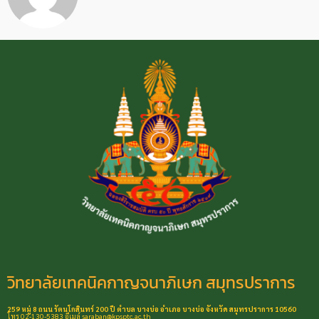
วิทยาลัยเทคนิคกาญจนาภิเษก สมุทรปราการ
259 หมู่ 8 ถนน รัตนโกสินทร์ 200 ปี ตำบล บางบ่อ อำเภอ บางบ่อ จังหวัด สมุทรปราการ 10560
โทร 02-130-5383 อีเมล์ saraban@kpsptc.ac.th