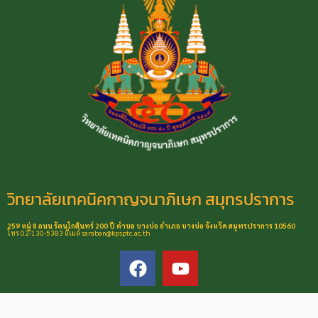
วิทยาลัยเทคนิคกาญจนาภิเษก สมุทรปราการ
259 หมู่ 8 ถนน รัตนโกสินทร์ 200 ปี ตำบล บางบ่อ อำเภอ บางบ่อ จังหวัด สมุทรปราการ 10560
โทร 02-130-5383 อีเมล์ saraban@kpsptc.ac.th